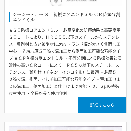
ジーシーティー ＳＩ防振コアエンドミル ＣＲ防振分割
エンドミル
★ＳＩ防振コアエンドミル ・芯厚変化の防振効果と高硬度用
ＳＩコートにより、ＨＲＣ５５以下のスチールからステンレ
ス・難削材と広い被削材に対応 ・ランド幅が大きく側面加工
中心 ・先端芯厚５□％で溝加工から側面加工可能な万能タイ
プ ★ＣＲ防振分割エンドミル ・不等分割による防振効果と潤
滑性の高いＣＲコートによりＨＲＣ５０以下のスチール、ス
テンレス、難削材（チタン インコネル）に最適 ・芯厚５
０％で溝、側面、マルチ加工可能な万能タイプ ・荒加工（１
Ｄの溝加工、側面加工）と仕上げまで可能 ・０．２μの特殊
素材使用 ・全長が長く使用便利
詳細はこちら